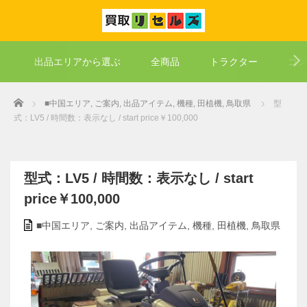
出品エリアから選ぶ
全商品
トラクター
コン
Home
■中国エリア
,
ご案内
,
出品アイテム
,
機種
,
田植機
,
鳥取県
型
式：LV5 / 時間数：表示なし / start price￥100,000
型式：LV5 / 時間数：表示なし / start
price￥100,000
■中国エリア
,
ご案内
,
出品アイテム
,
機種
,
田植機
,
鳥取県