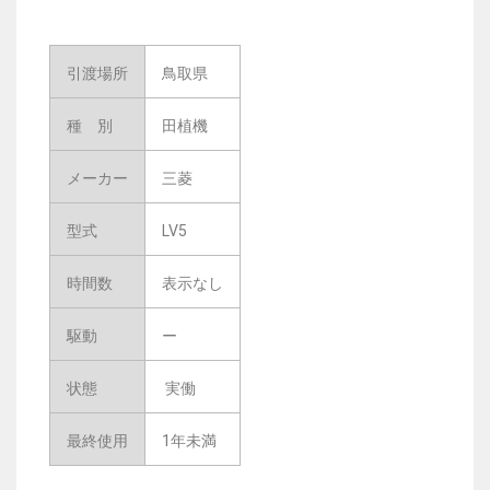
引渡場所
鳥取県
種 別
田植機
メーカー
三菱
型式
LV5
時間数
表示なし
駆動
ー
状態
実働
最終使用
1年未満