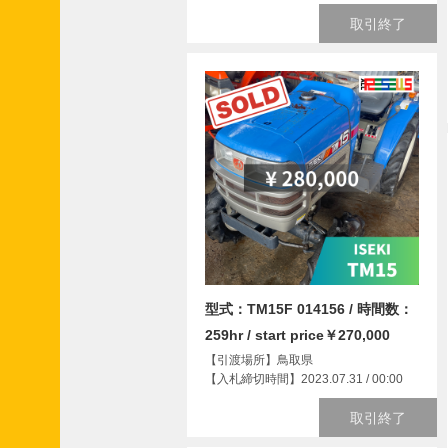
申
取引終了
請
フ
ォ
ー
ム
●
業
者
会
員
申
請
フ
型式：TM15F 014156 / 時間数：
ォ
259hr / start price￥270,000
ー
ム
【引渡場所】鳥取県
【入札締切時間】2023.07.31 / 00:00
取引終了