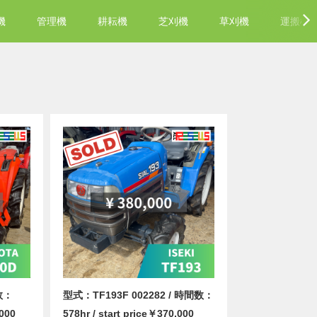
機
管理機
耕耘機
芝刈機
草刈機
運搬機
数：
型式：TF193F 002282 / 時間数：
,000
578hr / start price￥370,000