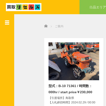
出品エリア
●
業
Home
者
ご案内
会
員
様
入
会
特
典
●
業
者
会
型式：B-10 71361 / 時間数：
員
000hr / start price￥230,000
様
【引渡場所】鳥取県
加
【入札締切時間】2024.02.29 / 00:00
盟