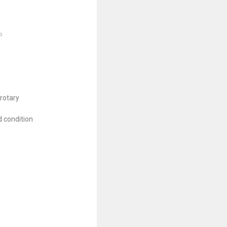
○
otary
condition