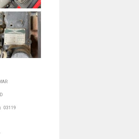
MAR
D
r）03119
s
r