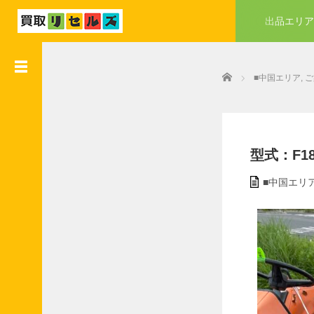
出品エリア
●
業
Home
者
■中国エリア
,
ご
会
員
様
入
会
型式：F180D
特
典
■中国エリ
●
業
者
会
員
様
加
盟