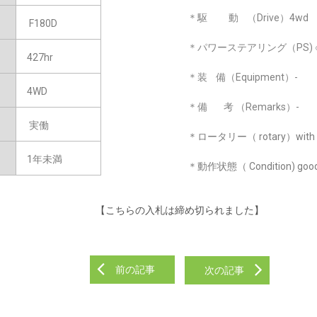
＊駆 動 （Drive）4wd
F180D
＊パワーステアリング（PS) 
427hr
＊装 備（Equipment）-
4WD
＊備 考 （Remarks）-
実働
＊ロータリー（ rotary）with r
1年未満
＊動作状態（ Condition) good 
【こちらの入札は締め切られました】
前の記事
次の記事