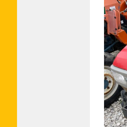
申
請
フ
ォ
ー
ム
●
業
者
会
員
申
請
フ
ォ
ー
ム