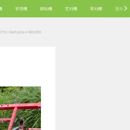
機
管理機
耕耘機
芝刈機
草刈機
運搬機
 / start price￥380,000