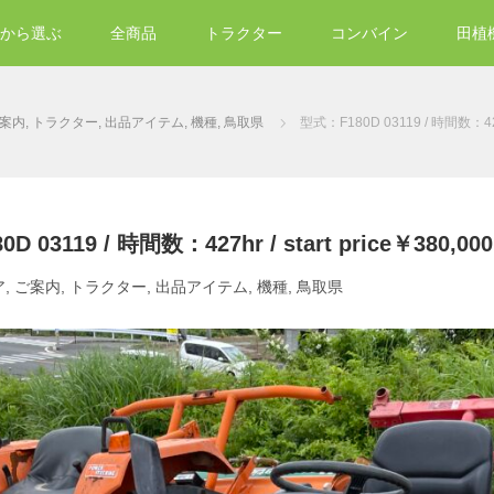
から選ぶ
全商品
トラクター
コンバイン
田植
案内
,
トラクター
,
出品アイテム
,
機種
,
鳥取県
型式：F180D 03119 / 時間数：427hr
 03119 / 時間数：427hr / start price￥380,000
ア
,
ご案内
,
トラクター
,
出品アイテム
,
機種
,
鳥取県