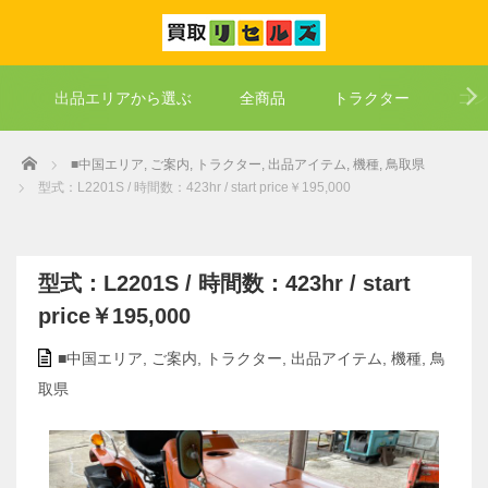
出品エリアから選ぶ
全商品
トラクター
コン
Home
■中国エリア
,
ご案内
,
トラクター
,
出品アイテム
,
機種
,
鳥取県
型式：L2201S / 時間数：423hr / start price￥195,000
型式：L2201S / 時間数：423hr / start
price￥195,000
■中国エリア
,
ご案内
,
トラクター
,
出品アイテム
,
機種
,
鳥
取県