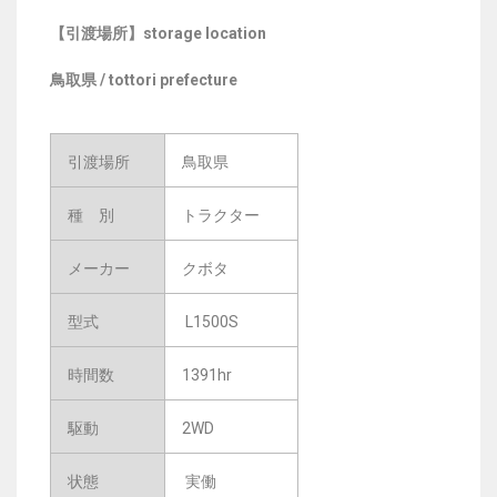
【引渡場所】storage location
鳥取県 /
tottori prefecture
引渡場所
鳥取県
種 別
トラクター
メーカー
クボタ
型式
L1500S
時間数
1391hr
駆動
2WD
状態
実働