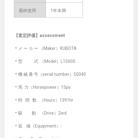
最終使用
1年未満
【査定評価】assessment
＊メ ー カ ー （Maker）KUBOTA
＊型 式 （Model）L1500S
＊機 械 番 号（serial number）50040
＊馬 力（Horsepower）15ps
＊時 間 数 （Hours）1391hr
＊駆 動 （Drive）2wd
＊装 備（Equipment）-