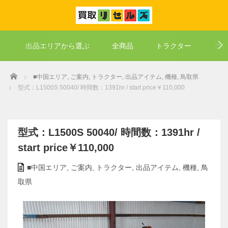
出品エリアから選ぶ
全商品
トラクター
コン
Home
■中国エリア
,
ご案内
,
トラクター
,
出品アイテム
,
機種
,
鳥取県
型式：L1500S 50040/ 時間数：1391hr / start price￥110,000
型式：L1500S 50040/ 時間数：1391hr /
start price￥110,000
■中国エリア
,
ご案内
,
トラクター
,
出品アイテム
,
機種
,
鳥
取県