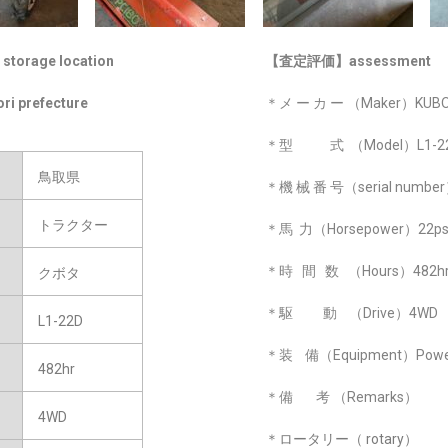
rage location
【査定評価】assessment
ori prefecture
＊メ ー カ ー （Maker）KUB
＊型 式 （Model）L1-2
鳥取県
＊機 械 番 号（serial numbe
トラクター
＊馬 力（Horsepower）22p
＊時 間 数 （Hours）482h
クボタ
＊駆 動 （Drive）4WD
L1-22D
＊装 備（Equipment）Power 
482hr
＊備 考 （Remarks）
4WD
＊ロータリー（ rotary）