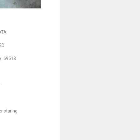
OTA
2D
r）69518
s
r
staring