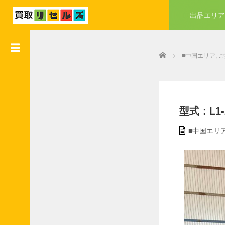
出品エリア
●
業
Home
者
■中国エリア
,
ご
会
員
様
入
会
型式：L1-22
特
典
■中国エリ
●
業
者
会
員
様
加
盟