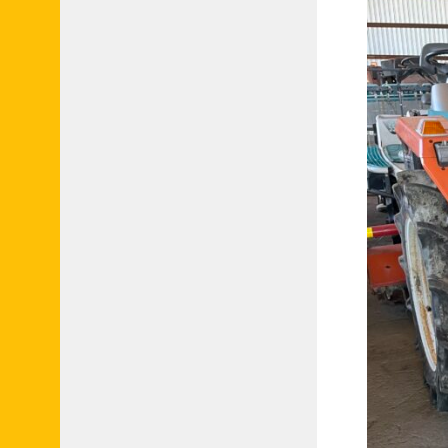
申
請
フ
ォ
ー
ム
●
業
者
会
員
申
請
フ
ォ
ー
ム