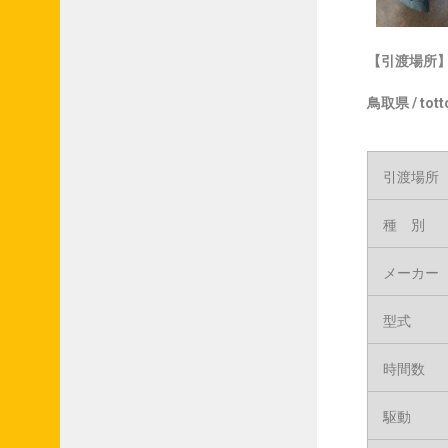
【引渡場所】sto
鳥取県 /
tott
引渡場所
種 別
メーカー
型式
時間数
駆動