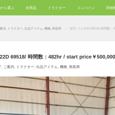
から選ぶ
全商品
トラクター
コンバイン
田植
案内
,
トラクター
,
出品アイテム
,
機種
,
鳥取県
型式：L1-22D 69518/ 時間数：482hr
D 69518/ 時間数：482hr / start price￥500,00
ア
,
ご案内
,
トラクター
,
出品アイテム
,
機種
,
鳥取県