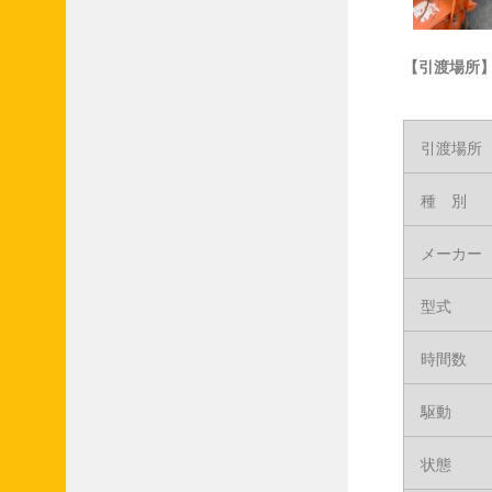
【引渡場所
引渡場所
種 別
メーカー
型式
時間数
駆動
状態