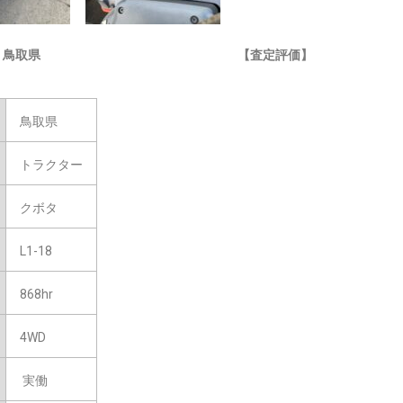
】鳥取県
【査定評価】
鳥取県
トラクター
クボタ
L1-18
868hr
4WD
実働