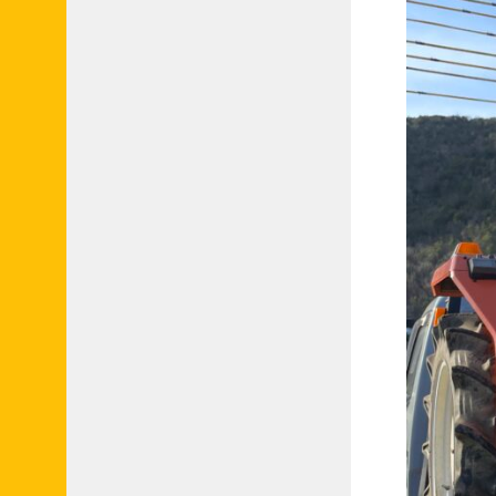
申
請
フ
ォ
ー
ム
●
業
者
会
員
申
請
フ
ォ
ー
ム