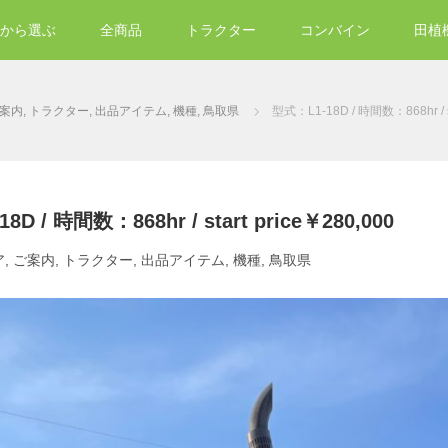
から選ぶ
全商品
トラクター
コンバイン
田植
案内
,
トラクター
,
出品アイテム
,
機種
,
鳥取県
型式：L1-18D / 時間数：868hr / st
D / 時間数：868hr / start price￥280,000
ア
,
ご案内
,
トラクター
,
出品アイテム
,
機種
,
鳥取県