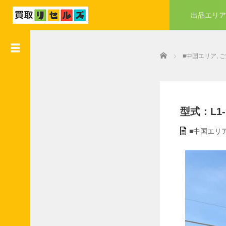
出品エリア
●
業
Home
者
■中国エリア
,
ご
会
員
様
入
会
型式：L1-18
特
典
■中国エリ
●
業
者
会
員
様
加
盟