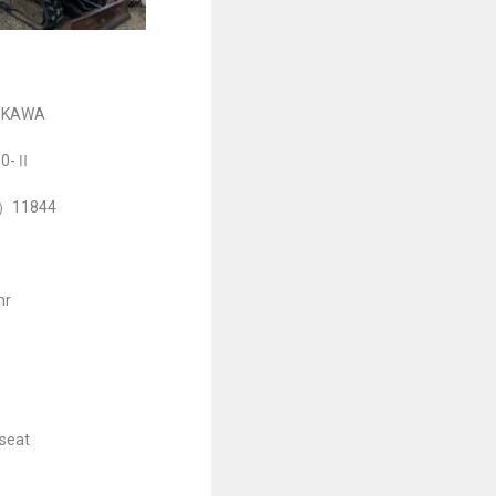
UKAWA
0-Ⅱ
r）11844
hr
eat