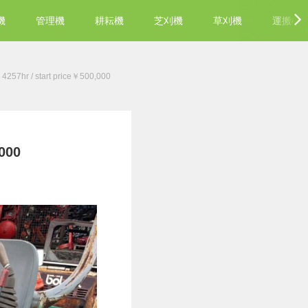
機
管理機
耕耘機
芝刈機
草刈機
運搬機
hr / start price￥500,000
000