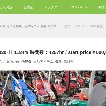
から選ぶ
全商品
トラクター
コンバイン
田植
案内
,
その他農機
,
出品アイテム
,
機種
,
鳥取県
型式：FX030-Ⅱ 11844/ 時間数：4257
0-Ⅱ 11844/ 時間数：4257hr / start price￥500,
ア
,
ご案内
,
その他農機
,
出品アイテム
,
機種
,
鳥取県