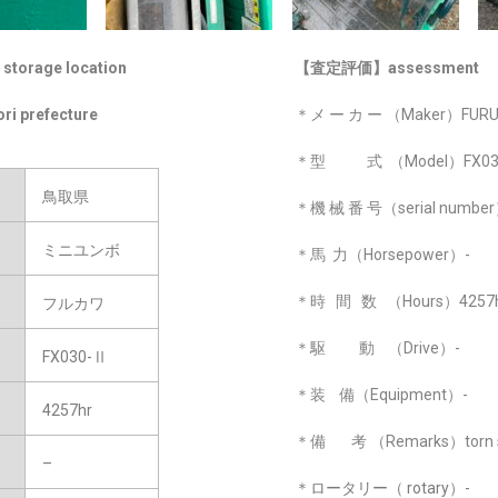
rage location
【査定評価】assessment
ori prefecture
＊メ ー カ ー （Maker）FUR
＊型 式 （Model）FX03
鳥取県
＊機 械 番 号（serial numbe
ミニユンボ
＊馬 力（Horsepower）-
＊時 間 数 （Hours）4257
フルカワ
＊駆 動 （Drive）-
FX030-Ⅱ
＊装 備（Equipment）-
4257hr
＊備 考 （Remarks）torn s
–
＊ロータリー（ rotary）-