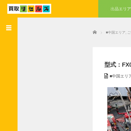
出品エリア
●
業
Home
者
■中国エリア
,
ご
会
員
様
入
会
型式：FX03
特
典
■中国エリ
●
業
者
会
員
様
加
盟