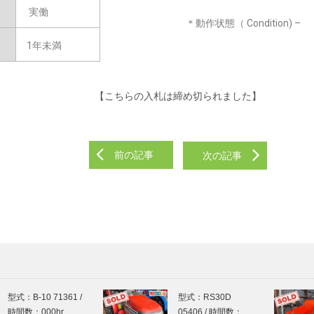
実働
＊動作状態（ Condition) –
1年未満
【こちらの入札は締め切られました】
前の記事
次の記事
型式：B-10 71361 /
型式：RS30D
時間数：000hr…
05406 / 時間数：