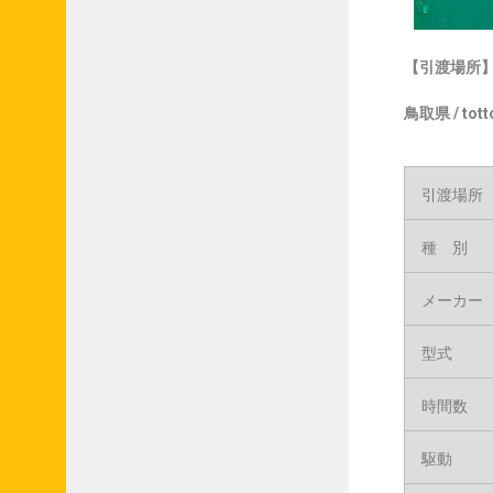
【引渡場所】sto
鳥取県 /
tott
引渡場所
種 別
メーカー
型式
時間数
駆動