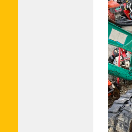
申
請
フ
ォ
ー
ム
●
業
者
会
員
申
請
フ
ォ
ー
ム