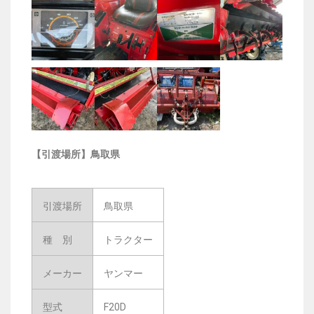
【引渡場所】鳥取県
引渡場所
鳥取県
種 別
トラクター
メーカー
ヤンマー
型式
F20D