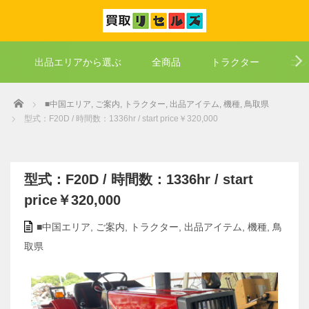
出品エリアから選ぶ
全商品
トラクター
コン
Home
■中国エリア
,
ご案内
,
トラクター
,
出品アイテム
,
機種
,
鳥取県
型式：F20D / 時間数：1336hr / start price￥320,000
型式：F20D / 時間数：1336hr / start
price￥320,000
■中国エリア
,
ご案内
,
トラクター
,
出品アイテム
,
機種
,
鳥
取県