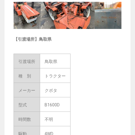
【引渡場所】鳥取県
引渡場所
鳥取県
種 別
トラクター
メーカー
クボタ
型式
B1600D
時間数
不明
駆動
4WD