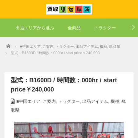
出品エリアから選ぶ
全商品
トラクター
コン
Home
■中国エリア
,
ご案内
,
トラクター
,
出品アイテム
,
機種
,
鳥取県
型式：B1600D / 時間数：000hr / start price￥240,000
型式：B1600D / 時間数：000hr / start
price￥240,000
■中国エリア
,
ご案内
,
トラクター
,
出品アイテム
,
機種
,
鳥
取県