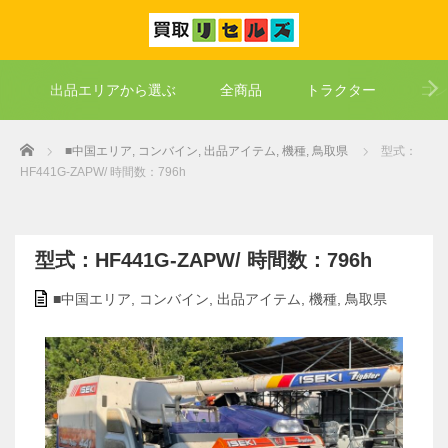
出品エリアから選ぶ
全商品
トラクター
コン
Home
■中国エリア
,
コンバイン
,
出品アイテム
,
機種
,
鳥取県
型式：
HF441G-ZAPW/ 時間数：796h
型式：HF441G-ZAPW/ 時間数：796h
■中国エリア
,
コンバイン
,
出品アイテム
,
機種
,
鳥取県