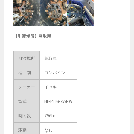
【引渡場所】鳥取県
引渡場所
鳥取県
種 別
コンバイン
メーカー
イセキ
型式
HF441G-ZAPW
時間数
796hr
駆動
なし